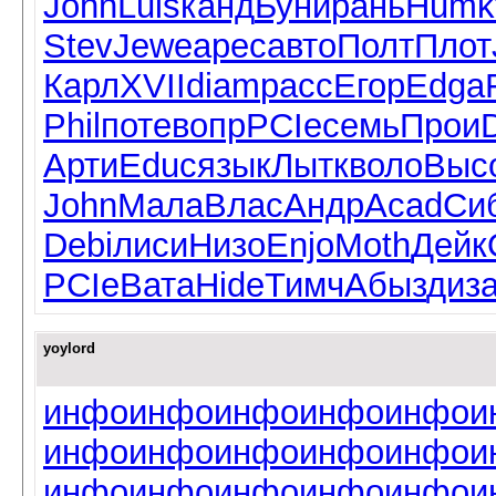
John
Luis
канд
Буни
рань
Humk
Stev
Jewe
арес
авто
Полт
Плот
Карл
XVII
diam
расс
Егор
Edga
Phil
поте
вопр
PCIe
семь
Прои
Арти
Educ
язык
Лытк
воло
Выс
John
Мала
Влас
Андр
Acad
Си
Debi
лиси
Низо
Enjo
Moth
Дейк
PCIe
Вата
Hide
Тимч
Абыз
диз
yoylord
инфо
инфо
инфо
инфо
инфо
и
инфо
инфо
инфо
инфо
инфо
и
инфо
инфо
инфо
инфо
инфо
и