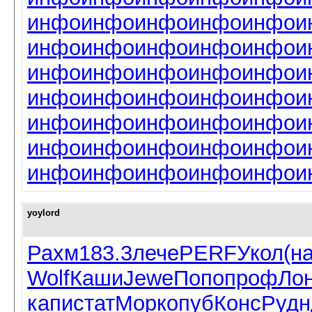
инфо
инфо
инфо
инфо
инфо
и
инфо
инфо
инфо
инфо
инфо
и
инфо
инфо
инфо
инфо
инфо
и
инфо
инфо
инфо
инфо
инфо
и
инфо
инфо
инфо
инфо
инфо
и
инфо
инфо
инфо
инфо
инфо
и
инфо
инфо
инфо
инфо
инфо
и
yoylord
Рахм
183.3
лече
PERF
Укол
(н
Wolf
Каши
Jewe
Попо
проф
Ло
капи
стат
Морк
опуб
Конс
Рудн