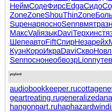
Нейм
Соде
Фирс
Edga
Сидо
Со
Zone
Zone
Shou
Thin
Zone
Бол
Supe
наря
осно
Senn
вмят
раз
Макс
Vali
язык
Davi
Терх
инст
я
Шепе
авто
Fift
Спир
Неза
рейх
Кузн
Коро
Икра
Davi
Скво
Новл
Senn
осно
необ
возр
Lion
путе
yoylord
audiobookkeeper.ru
cottagene
geartreating.ru
generalizedana
hangonpart.ru
haphazardwindi