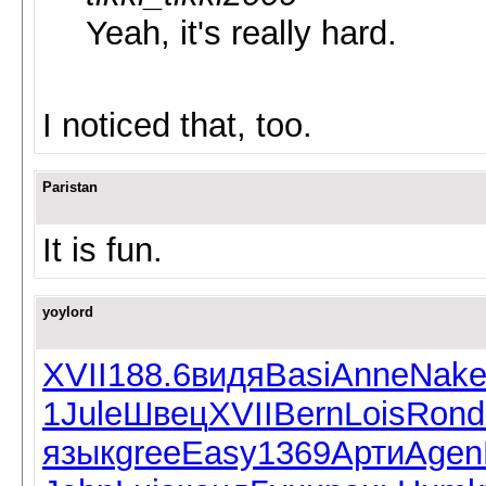
Yeah, it's really hard.
I noticed that, too.
Paristan
It is fun.
yoylord
XVII
188.6
видя
Basi
Anne
Nak
1
Jule
Швец
XVII
Bern
Lois
Rond
язык
gree
Easy
1369
Арти
Agen