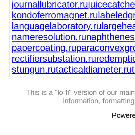
journallubricator.ru
juicecatche
kondoferromagnet.ru
labeledg
languagelaboratory.ru
largehea
nameresolution.ru
naphthenese
papercoating.ru
paraconvexgr
rectifiersubstation.ru
redempti
stungun.ru
tacticaldiameter.ru
This is a "lo-fi" version of our mai
information, formattin
Power