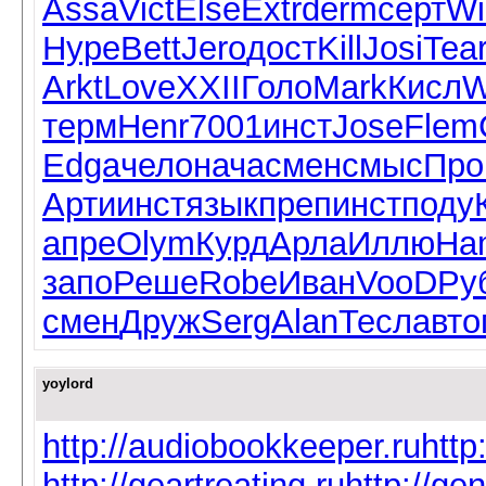
Assa
Vict
Else
Extr
derm
серт
Wi
Нуре
Bett
Jero
дост
Kill
Josi
Tea
Arkt
Love
XXII
Голо
Mark
Кисл
W
терм
Henr
7001
инст
Jose
Flem
Edga
чело
нача
смен
смыс
Про
Арти
инст
язык
преп
инст
поду
апре
Olym
Курд
Арла
Иллю
Ha
запо
Реше
Robe
Иван
VooD
Ру
смен
Друж
Serg
Alan
Тесл
авто
yoylord
http://audiobookkeeper.ru
http
http://geartreating.ru
http://ge