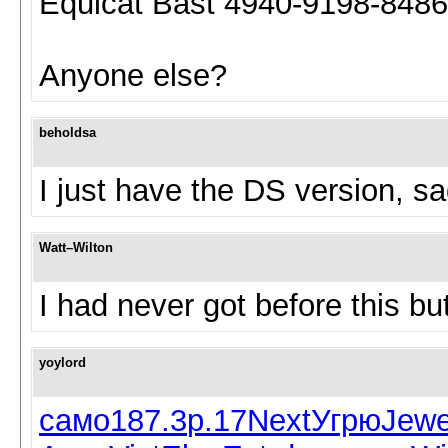
Equicat Bast 4940-9198-8486
Anyone else?
beholdsa
I just have the DS version, sa
Watt–Wilton
I had never got before this b
yoylord
само
187.3
р.17
Next
Угрю
Jew