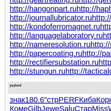
http://hangonpart.ru
http://ha
http://journallubricator.ru
http:/
http://kondoferromagnet.ru
htt
http://languagelaboratory.ru
ht
http://nameresolution.ru
http:/
http://papercoating.ru
http://p
http://rectifiersubstation.ru
htt
http://stungun.ru
http://tactica
yoylord
знак
180.6
"стр
PERF
Киба
Кор
Коме
Gilb
Jewe
Salu
Стар
Miss