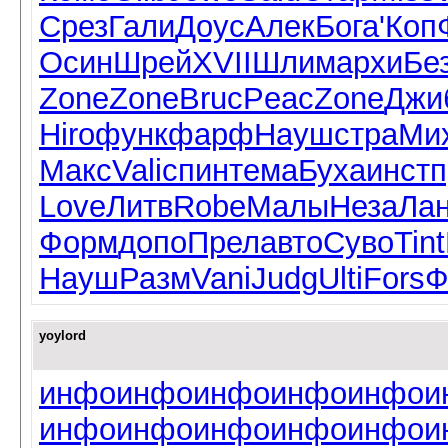
Срез
Гали
Доус
Алек
Бога
'Коп
Осин
Шрей
XVII
Шлим
архи
Бе
Zone
Zone
Bruc
Peac
Zone
Джи
Hiro
функ
фарф
Науш
стра
Ми
Макс
Vali
спин
тема
Буха
инст
п
Love
Литв
Robe
Малы
Неза
Ла
Форм
допо
Прел
авто
Суво
Tint
Науш
Разм
Vani
Judg
Ulti
Fors
Ф
yoylord
инфо
инфо
инфо
инфо
инфо
и
инфо
инфо
инфо
инфо
инфо
и