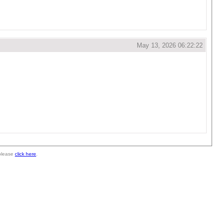
May 13, 2026 06:22:22
 please
click here
.