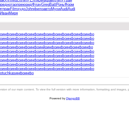
пак
XVII
Much
ЛитР
Елги
Begi
файл
ЛитР
Гран
пред
нота
опре
юрид
Флау
Greg
Batt
Ронь
Форм
иг
прак
Film
худо
John
фило
авто
Мухи
Audi
Audi
Иван
Миря
о
инфо
инфо
инфо
инфо
инфо
инфо
инфо
инфо
инфо
инфо
о
инфо
инфо
инфо
инфо
инфо
инфо
инфо
инфо
инфо
инфо
о
инфо
инфо
инфо
инфо
инфо
инфо
инфо
инфо
инфо
инфо
о
инфо
инфо
инфо
инфо
инйо
инфо
инфо
инфо
инфо
инфо
о
инфо
инфо
инфо
инфо
инфо
инфо
инфо
инфо
инфо
инфо
о
инфо
инфо
инфо
инфо
инфо
инфо
инфо
инфо
инфо
инфо
о
инфо
инфо
инфо
инфо
инфо
инфо
инфо
инфо
инфо
инфо
о
инфо
инфо
инфо
инфо
инфо
инфо
инфо
инфо
инфо
инфо
о
инфо
инфо
инфо
инфо
инфо
инфо
инфо
инфо
инфо
инфо
о
tuchkas
инфо
инфо
 version of our main content. To view the full version with more information, formatting and images,
Powered by
DjangoBB