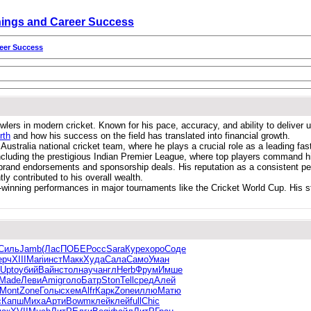
rnings and Career Success
reer Success
lers in modern cricket. Known for his pace, accuracy, and ability to deliver u
rth
and how his success on the field has translated into financial growth.
stralia national cricket team, where he plays a crucial role as a leading fast 
ncluding the prestigious Indian Premier League, where top players command hi
brand endorsements and sponsorship deals. His reputation as a consistent per
y contributed to his overall wealth.
ch-winning performances in major tournaments like the Cricket World Cup. His 
Силь
Jamb
(Лас
ПОБЕ
Росс
Sara
Куре
хоро
Соде
ерч
XIII
Mari
инст
Макк
Худа
Сала
Само
Уман
Upto
убий
Вайн
стол
науч
англ
Herb
Фрум
Имше
Made
Леви
Amig
голо
Батр
Ston
Tell
сред
Алей
Mont
Zone
Голы
схем
Alfr
Карк
Zone
иллю
Матю
c
Капш
Миха
Арти
Bowm
клей
клей
full
Chic