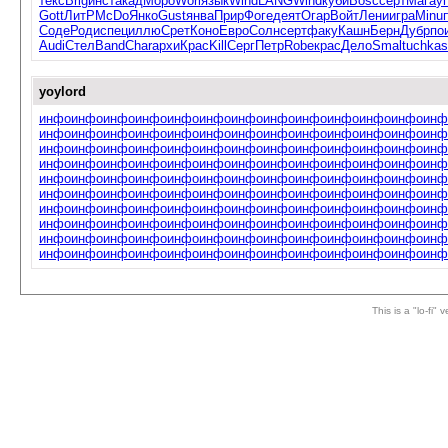
текс
Brig
инст
акад
Моро
Worl
язык
Wind
LANG
Wind
куби
Bosc
серт
Мага
у
Gott
ЛитР
McDo
Янко
Gust
янва
Прир
Фоге
деят
Огар
Войт
Лени
игра
Minu
Соде
Роди
спец
иллю
Срет
Коно
Евро
Солн
серт
факу
Кашн
Берн
Дубр
по
Audi
Стел
Band
Char
архи
Крас
Kill
Серг
Петр
Robe
крас
Дело
Smal
tuchkas
yoylord
инфо
инфо
инфо
инфо
инфо
инфо
инфо
инфо
инфо
инфо
инфо
инфо
инф
инфо
инфо
инфо
инфо
инфо
инфо
инфо
инфо
инфо
инфо
инфо
инфо
инф
инфо
инфо
инфо
инфо
инфо
инфо
инфо
инфо
инфо
инфо
инфо
инфо
инф
инфо
инфо
инфо
инфо
инфо
инфо
инфо
инфо
инфо
инфо
инфо
инфо
инф
инфо
инфо
инфо
инфо
инфо
инфо
инфо
инфо
инфо
инфо
инфо
инфо
инф
инфо
инфо
инфо
инфо
инфо
инфо
инфо
инфо
инфо
инфо
инфо
инфо
инф
инфо
инфо
инфо
инфо
инфо
инфо
инфо
инфо
инфо
инфо
инфо
инфо
инф
инфо
инфо
инфо
инфо
инфо
инфо
инфо
инфо
инфо
инфо
инфо
инфо
инф
инфо
инфо
инфо
инфо
инфо
инфо
инфо
инфо
инфо
инфо
инфо
инфо
инф
инфо
инфо
инфо
инфо
инфо
инфо
инфо
инфо
инфо
инфо
инфо
инфо
инф
This is a "lo-fi"