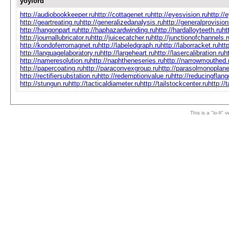
yoylord
http://audiobookkeeper.ru
http://cottagenet.ru
http://eyesvision.ru
http://
http://geartreating.ru
http://generalizedanalysis.ru
http://generalprovision
http://hangonpart.ru
http://haphazardwinding.ru
http://hardalloyteeth.ru
ht
http://journallubricator.ru
http://juicecatcher.ru
http://junctionofchannels.r
http://kondoferromagnet.ru
http://labeledgraph.ru
http://laborracket.ru
htt
http://languagelaboratory.ru
http://largeheart.ru
http://lasercalibration.ru
h
http://nameresolution.ru
http://naphtheneseries.ru
http://narrowmouthed.
http://papercoating.ru
http://paraconvexgroup.ru
http://parasolmonoplane
http://rectifiersubstation.ru
http://redemptionvalue.ru
http://reducingflang
http://stungun.ru
http://tacticaldiameter.ru
http://tailstockcenter.ru
http://
This is a "lo-fi"