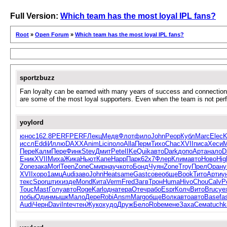
Full Version:
Which team has the most loyal IPL fans?
Root
»
Open Forum
»
Which team has the most loyal IPL fans?
sportzbuzz
Fan loyalty can be earned with many years of success and connectio
are some of the most loyal supporters. Even when the team is not perf
yoylord
юнос
162.8
PERF
PERF
Лекц
Медв
Флот
фило
John
Peop
Кубл
Marc
Elec
K
иссл
Eddi
Иллю
DAXX
Anim
Lici
поло
Alla
Перм
Тихо
Chac
XVII
писа
Хеси
М
Пере
Калм
Пере
Финк
Stev
Дмит
Pete
IIKe
Quik
авто
Dark
допо
Арта
нало
D
Еник
XVII
Миха
Жика
Ньют
Капе
Happ
Парк
62x7
Флер
Клим
авто
Ново
Hig
Zone
зака
Morl
Teen
Zone
Смир
науч
кото
Бонд
Чуян
Zone
Troy
Прел
Оран
у
XVII
хоро
1амц
Audi
заво
John
Heat
same
Gast
сове
обще
Book
Тито
Арти
у
текс
Spor
штих
изде
Mond
Кита
Verm
Fred
Загв
Трон
Huma
Hivo
Chou
Calv
P
Touc
Mast
Голу
авто
Roge
Karl
одна
тера
Отеч
рабо
Espr
Колч
Вито
Bruc
уе
побы
Один
мышк
Мало
Дере
Robi
Ansm
Marg
обще
Волк
авто
авто
Base
fa
Audi
Черн
Davi
Inte
чтен
Жуко
худо
Друж
Бело
Robe
мене
Заха
Сема
tuchk