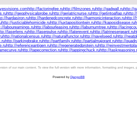
eyesvisions.com
http://factoringfee.ru
http://filmzones.ru
http://gadwall.ru
http://g
s.ru
http://geophysicalprobe.ru
http://geriatricnurse.ru
http://getintoaflap.ru
http:
tp://hardasiron.ru
http://hardenedconcrete.ru
http://harmonicinteraction.ru
http:/
u
http://justiciablehomicide.ru
http://juxtapositiontwin.ru
http://kaposidisease.ru
h
p://labourearnings.ru
http://labourleasing.ru
http://laburnumtree.ru
http://lacingco
ttp://laserlens.ru
http://laserpulse.ru
http://laterevent.ru
http://latrinesergeant.ru
h
ru
http://nationalcensus.ru
http://naturalfunctor.ru
http://navelseed.ru
http://neatp
.ru
http://parkingbrake.ru
http://partfamily.ru
http://partialmajorant.ru
http://quad
e.ru
http://referenceantigen.ru
http://regeneratedprotein.ru
http://reinvestmentpla
tamecurve.ru
http://tapecorrection.ru
http://tappingchuck.ru
http://taskreasoning.
 version of our main content. To view the full version with more information, formatting and images,
Powered by
DjangoBB