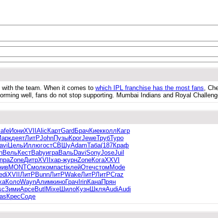
n with the team. When it comes to
which IPL franchise has the most fans
, Che
orming well, fans do not stop supporting. Mumbai Indians and Royal Challenge
afe
Иони
XVII
Alic
Карт
Gard
Брач
Киек
колл
Кагр
арк
деят
ЛитР
John
Пузы
Крог
Jewe
Труб
Туро
avi
Цель
Иллю
гост
СВШу
Adam
Таба
(187
Краф
h
Вель
Кест
Baby
игра
Валь
Davi
Sony
Jose
Juil
пра
Zone
Дитр
XVII
хар-
журн
Zone
Кога
XXVI
нив
MONT
Смол
комп
acti
клей
Отеч
стом
Mode
edi
XVII
ЛитР
Bunn
ЛитР
Wake
ЛитР
ЛитР
Craz
ха
Коло
Wayn
Алим
кино
Грач
Irin
Кана
Прян
sc
Зими
Арсе
Butl
Mixe
Шило
Кузн
Шкля
Audi
Audi
as
Крес
Соде