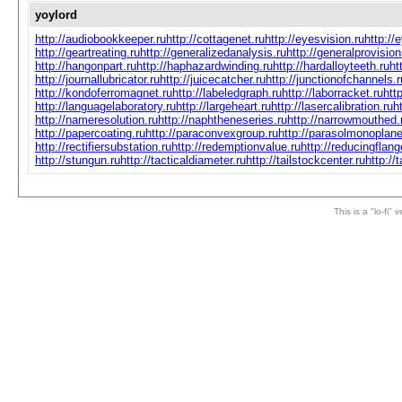
yoylord
http://audiobookkeeper.ru
http://cottagenet.ru
http://eyesvision.ru
http://
http://geartreating.ru
http://generalizedanalysis.ru
http://generalprovision
http://hangonpart.ru
http://haphazardwinding.ru
http://hardalloyteeth.ru
ht
http://journallubricator.ru
http://juicecatcher.ru
http://junctionofchannels.r
http://kondoferromagnet.ru
http://labeledgraph.ru
http://laborracket.ru
htt
http://languagelaboratory.ru
http://largeheart.ru
http://lasercalibration.ru
h
http://nameresolution.ru
http://naphtheneseries.ru
http://narrowmouthed.
http://papercoating.ru
http://paraconvexgroup.ru
http://parasolmonoplane
http://rectifiersubstation.ru
http://redemptionvalue.ru
http://reducingflang
http://stungun.ru
http://tacticaldiameter.ru
http://tailstockcenter.ru
http://
This is a "lo-fi"