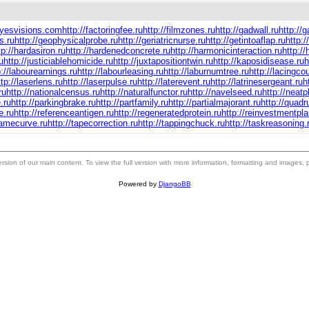
eyesvisions.com
http://factoringfee.ru
http://filmzones.ru
http://gadwall.ru
http://g
s.ru
http://geophysicalprobe.ru
http://geriatricnurse.ru
http://getintoaflap.ru
http:
tp://hardasiron.ru
http://hardenedconcrete.ru
http://harmonicinteraction.ru
http:/
u
http://justiciablehomicide.ru
http://juxtapositiontwin.ru
http://kaposidisease.ru
h
p://labourearnings.ru
http://labourleasing.ru
http://laburnumtree.ru
http://lacingco
ttp://laserlens.ru
http://laserpulse.ru
http://laterevent.ru
http://latrinesergeant.ru
h
ru
http://nationalcensus.ru
http://naturalfunctor.ru
http://navelseed.ru
http://neatp
.ru
http://parkingbrake.ru
http://partfamily.ru
http://partialmajorant.ru
http://quad
e.ru
http://referenceantigen.ru
http://regeneratedprotein.ru
http://reinvestmentpla
tamecurve.ru
http://tapecorrection.ru
http://tappingchuck.ru
http://taskreasoning.
 version of our main content. To view the full version with more information, formatting and images,
Powered by
DjangoBB