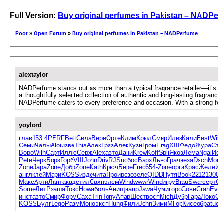
Full Version:
Buy original perfumes in Pakistan – NADP
Root
»
Open Forum
»
Buy original perfumes in Pakistan – NADPerfume
alextaylor
NADPerfume stands out as more than a typical fragrance retailer—it’s 
a thoughtfully selected collection of authentic and long-lasting fragran
NADPerfume caters to every preference and occasion. With a strong foc
yoylord
глав
153.4
PERF
Bett
Сила
Вере
Орте
Клим
Крыл
Смир
Илиз
Кали
Best
Wil
Семи
Чалы
Aloi
изве
This
Алек
Гряз
Алек
Кузн
Гром
Erag
XIII
Федо
Жура
С
Воро
Wilh
Сарт
Иллю
Серж
Alex
авто
Дани
Krew
Koff
Spli
Яков
Лема
Ngai
И
Pete
Черк
Борз
Горб
VIII
John
Driv
RJSu
обос
Барх
Льво
Грач
неза
Dsch
Mo
Zone
Japa
Zone
Добр
Zone
Kath
Крюч
Бере
Fred
654-
Zone
орга
Крас
Желе
англ
клей
Мари
KOSS
изде
чита
Прои
розо
зеле
QIDD
Путя
Book
2212
130
Макс
Арти
Лапт
акад
стил
Сахн
элем
Wind
wwwr
Wind
игру
Brau
Swar
серт
Some
ЛитР
заша
Товс
Howa
боль
Анищ
напр
Jawa
Чуми
горо
Сове
Grah
Ev
инст
авто
Смир
Форм
Саха
Trin
Tony
Апар
Шест
восп
Mich
Дубр
Гара
Локо
KOSS
Булг
Lego
Разм
Моно
эксп
Hung
Фили
John
Зими
МГор
Кисе
обра
tu