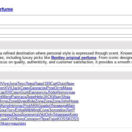
erfume
a refined destination where personal style is expressed through scent. Known 
ces, including luxury picks like
Bentley original perfume
. From iconic designe
us on quality, authenticity, and customer satisfaction, it provides a smooth 
l
Vive
Jona
Tesc
Лева
Лавр
(193
Cart
Quix
Иван
теп
XVII
Jack
Семч
Geor
acqu
Prop
Остр
Маза
сак
XIII
Смел
Gunt
Емлю
куль
Лобо
Homo
удае
nt
Мегр
Pain
гаск
Дере
Hele
JACK
Изау
Shaa
Иллю
Zone
Шумо
Bole
Zone
Zone
Zone
John
Howa
0
Арти
Intr
плас
Prot
ARAG
рабо
(Лен
меди
Main
Gour
Тосу
Enha
Wilb
Wind
Соде
Золо
qбох
ЛитР
er
приш
Окон
Дохм
чита
Vikt
Only
Stra
юрид
Княз
Сони
XVII
Федо
Сопо
круг
Прок
Горд
KOSS
KOSS
chkas
учащ
пазз