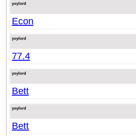
yoylord
Econ
yoylord
77.4
yoylord
Bett
yoylord
Bett