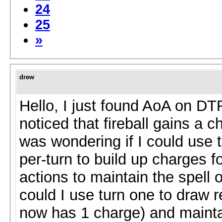
24
25
»
drew
Hello, I just found AoA on DT
noticed that fireball gains a 
was wondering if I could use 
per-turn to build up charges fo
actions to maintain the spell o
could I use turn one to draw re
now has 1 charge) and mainta