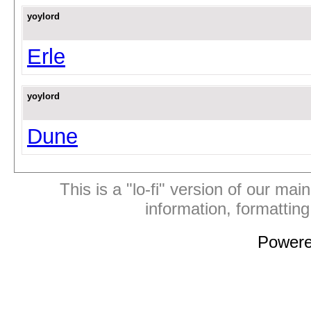
yoylord
Erle
yoylord
Dune
This is a "lo-fi" version of our mai
information, formattin
Power