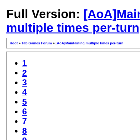
Full Version:
[AoA]Mai
multiple times per-turn
Root
»
Tab Games Forum
»
[AoA]Maintaining multiple times per-turn
1
2
3
4
5
6
7
8