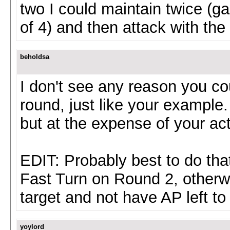
two I could maintain twice (ga
of 4) and then attack with the 
beholdsa
I don't see any reason you cou
round, just like your example. 
but at the expense of your act
EDIT: Probably best to do th
Fast Turn on Round 2, otherw
target and not have AP left to
yoylord