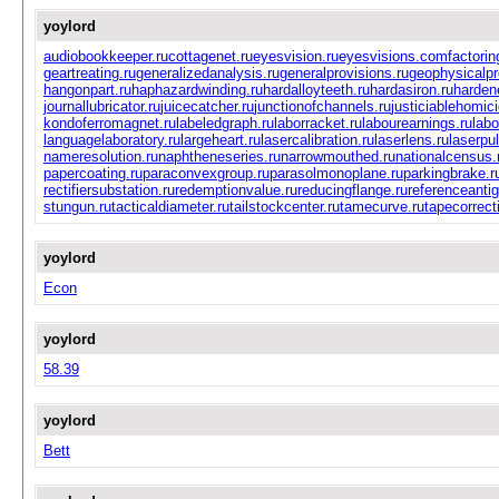
yoylord
audiobookkeeper.ru
cottagenet.ru
eyesvision.ru
eyesvisions.com
factorin
geartreating.ru
generalizedanalysis.ru
generalprovisions.ru
geophysicalpr
hangonpart.ru
haphazardwinding.ru
hardalloyteeth.ru
hardasiron.ru
harden
journallubricator.ru
juicecatcher.ru
junctionofchannels.ru
justiciablehomici
kondoferromagnet.ru
labeledgraph.ru
laborracket.ru
labourearnings.ru
labo
languagelaboratory.ru
largeheart.ru
lasercalibration.ru
laserlens.ru
laserpu
nameresolution.ru
naphtheneseries.ru
narrowmouthed.ru
nationalcensus.
papercoating.ru
paraconvexgroup.ru
parasolmonoplane.ru
parkingbrake.r
rectifiersubstation.ru
redemptionvalue.ru
reducingflange.ru
referenceantig
stungun.ru
tacticaldiameter.ru
tailstockcenter.ru
tamecurve.ru
tapecorrect
yoylord
Econ
yoylord
58.39
yoylord
Bett