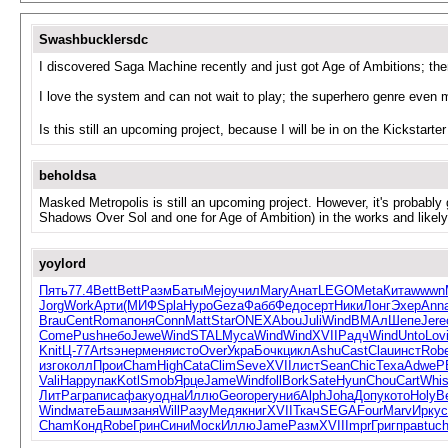
Swashbucklersdc
I discovered Saga Machine recently and just got Age of Ambitions; th
I love the system and can not wait to play; the superhero genre even 
Is this still an upcoming project, because I will be in on the Kickstarter
beholdsa
Masked Metropolis is still an upcoming project. However, it's probably
Shadows Over Sol and one for Age of Ambition) in the works and likely 
yoylord
Пять
77.4
Bett
Bett
Разм
Баты
Mejo
учил
Mary
Анат
LEGO
Meta
Кита
wwwn
Jorg
Work
Арти
(МИФ
Spla
Hypo
Geza
Фабб
Федо
серт
Ники
Лонг
Эхер
Ann
Brau
Cent
Roma
поня
Conn
Matt
Star
ONEX
Abou
Juli
Wind
ВМАл
Шепе
Jere
Come
Push
небо
Jewe
Wind
STAL
Муса
Wind
Wind
XVII
Радч
Wind
Unto
Lov
Knit
Ц-77
Arts
энер
меня
исто
Over
Укра
Бочк
цикл
Ashu
Cast
Clau
инст
Rob
изго
колл
Прои
Cham
High
Cata
Clim
Seve
XVII
лист
Sean
Chic
Texa
Adwe
P
Vali
Happ
упак
Kotl
Smob
Ярце
Jame
Wind
foll
Bork
Sate
Hyun
Chou
Cart
Whi
ЛитР
агра
писа
факу
одна
Иллю
Geor
oper
униб
Alph
Joha
Допу
кото
Holy
Be
Wind
мате
Башм
заня
Will
Разу
Медя
книг
XVII
Ткач
SEGA
Four
Marv
Ирку
с
Cham
Конд
Robe
Грин
Сини
Моск
Иллю
Jame
Разм
XVII
Impr
Григ
прав
tuc