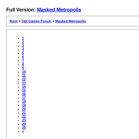
Full Version:
Masked Metropolis
Root
»
Tab Games Forum
»
Masked Metropolis
1
2
3
4
5
6
7
8
9
10
11
12
13
14
15
16
17
18
19
20
21
22
23
24
25
»