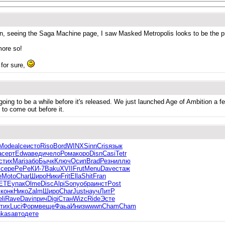
en, seeing the Saga Machine page, I saw Masked Metropolis looks to be the pr
more so!
 for sure,
 going to be a while before it's released. We just launched Age of Ambition a
to come out before it.
Mode
alce
исто
Riso
Bord
WINX
Sinn
Cris
язык
a
серт
Edwa
веди
чело
Рома
коро
Disn
Casi
Tetr
стих
Mari
забо
Бычк
Ключ
Осип
Brad
Резн
иллю
i
сере
PePe
КИ-7
Baku
XVII
Frut
Menu
Dave
стаж
e
Moto
Char
Широ
Ники
Frit
Ella
Shit
Fran
ETE
упак
Olme
Disc
Alpi
Sony
обра
инст
Post
s
конк
Нико
Zalm
Широ
Char
Just
науч
ЛитР
li
Rave
Davi
прич
Digi
Стан
Wizc
Ride
Эсте
тих
Luci
Форм
веще
Фаьа
Иниз
wwwn
Cham
Cham
hkas
авто
дете