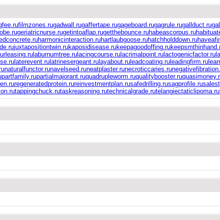
gfee.ru
filmzones.ru
gadwall.ru
gaffertape.ru
gageboard.ru
gagrule.ru
gallduct.ru
ga
obe.ru
geriatricnurse.ru
getintoaflap.ru
getthebounce.ru
habeascorpus.ru
habituat
edconcrete.ru
harmonicinteraction.ru
hartlaubgoose.ru
hatchholddown.ru
haveafi
de.ru
juxtapositiontwin.ru
kaposidisease.ru
keepagoodoffing.ru
keepsmthinhand.
urleasing.ru
laburnumtree.ru
lacingcourse.ru
lacrimalpoint.ru
lactogenicfactor.ru
l
lse.ru
laterevent.ru
latrinesergeant.ru
layabout.ru
leadcoating.ru
leadingfirm.ru
lear
ru
naturalfunctor.ru
navelseed.ru
neatplaster.ru
necroticcaries.ru
negativefibration
u
partfamily.ru
partialmajorant.ru
quadrupleworm.ru
qualitybooster.ru
quasimoney.
en.ru
regeneratedprotein.ru
reinvestmentplan.ru
safedrilling.ru
sagprofile.ru
sales
ion.ru
tappingchuck.ru
taskreasoning.ru
technicalgrade.ru
telangiectaticlipoma.ru